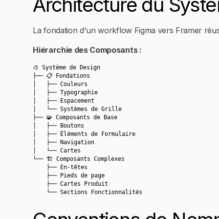
Architecture du Syst
La fondation d'un workflow Figma vers Framer réuss
Hiérarchie des Composants :
🎨 Système de Design
├── 📋 Fondations
│   ├── Couleurs
│   ├── Typographie
│   ├── Espacement
│   └── Systèmes de Grille
├── 🧩 Composants de Base
│   ├── Boutons
│   ├── Éléments de Formulaire
│   ├── Navigation
│   └── Cartes
└── 🏗️ Composants Complexes
    ├── En-têtes
    ├── Pieds de page
    ├── Cartes Produit
    └── Sections Fonctionnalités