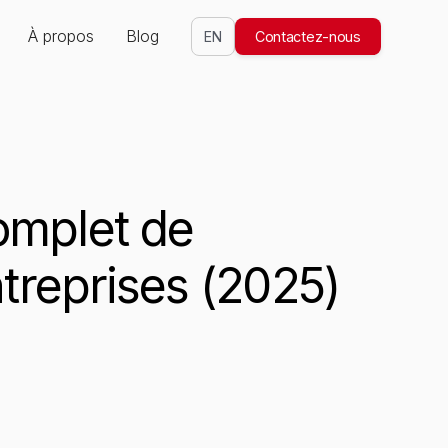
À propos
Blog
EN
Contactez-nous
omplet
de
treprises
(2025)