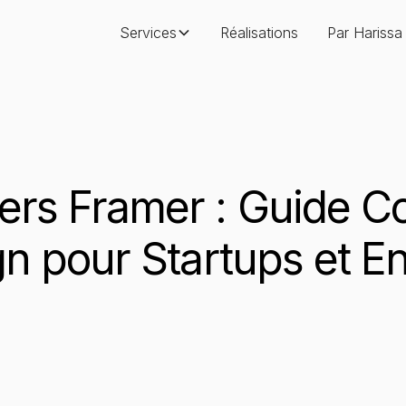
Services
Réalisations
Par Harissa
ers
Framer
:
Guide
C
gn
pour
Startups
et
En