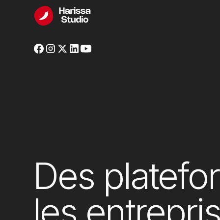
Des platefo
les entrepri