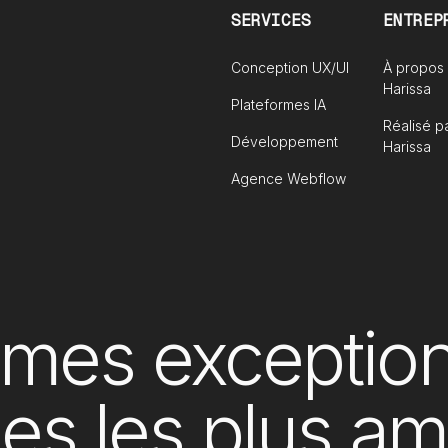
SERVICES
ENTREP
Conception UX/UI
À propos
Harissa
Plateformes IA
Réalisé p
Développement
Harissa
Agence Webflow
rmes exception
ses les plus a