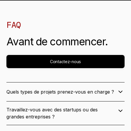
FAQ
Avant
de
commencer.
Contactez-nous
Quels types de projets prenez-vous en charge ?
Design produit, plateformes IA, sites Webflow et
Travaillez-vous avec des startups ou des
développement front-end. Nous travaillons avec des
grandes entreprises ?
startups en série A/B et des entreprises mid-market qui
ont de vrais enjeux business à résoudre — pas juste
Les deux. Des startups qui viennent de lever (Roof AI,