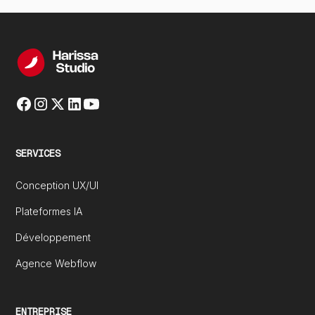
des fuseaux horaires, des appels en anglais et des
projets 100 % asynchrones.
SERVICES
Conception UX/UI
Plateformes IA
Développement
Agence Webflow
ENTREPRISE