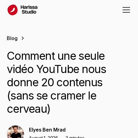
Blog
Comment
une
seule
vidéo
YouTube
nous
donne
20
contenus
(sans
se
cramer
le
cerveau)
Elyes Ben Mrad
August 1, 2026
3 minutes